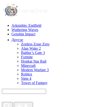
Arknights: Endfield
Wuthering Waves
Genshin Impact
Другое
Zenless Zone Zero
Alan Wake 2
Baldur’s Gate 3
Fortnite
Honkai Star Rail
Minecraft
Modern Warfare 3
Roblox
Sims 4
Tower of Fantasy