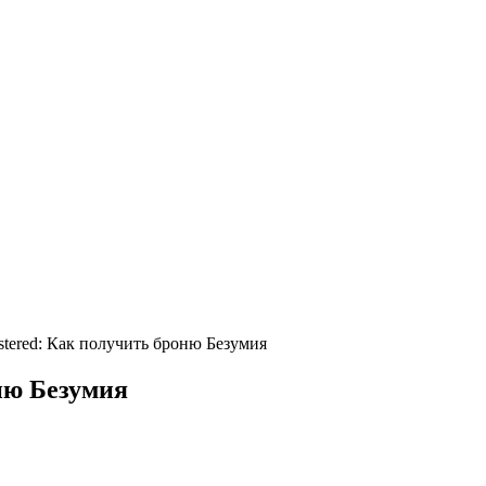
stered: Как получить броню Безумия
ню Безумия