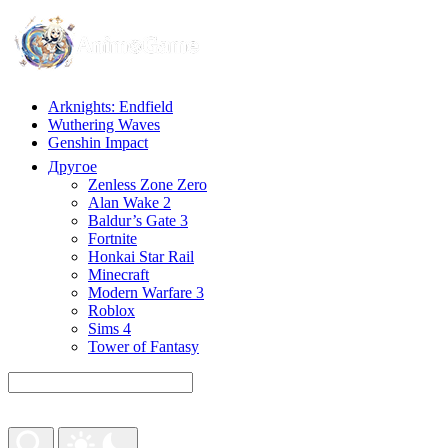
Arknights: Endfield
Wuthering Waves
Genshin Impact
Другое
Zenless Zone Zero
Alan Wake 2
Baldur’s Gate 3
Fortnite
Honkai Star Rail
Minecraft
Modern Warfare 3
Roblox
Sims 4
Tower of Fantasy