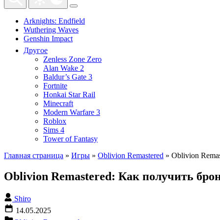
Arknights: Endfield
Wuthering Waves
Genshin Impact
Другое
Zenless Zone Zero
Alan Wake 2
Baldur’s Gate 3
Fortnite
Honkai Star Rail
Minecraft
Modern Warfare 3
Roblox
Sims 4
Tower of Fantasy
Главная страница
»
Игры
»
Oblivion Remastered
»
Oblivion Rema
Oblivion Remastered: Как получить бро
Shiro
14.05.2025