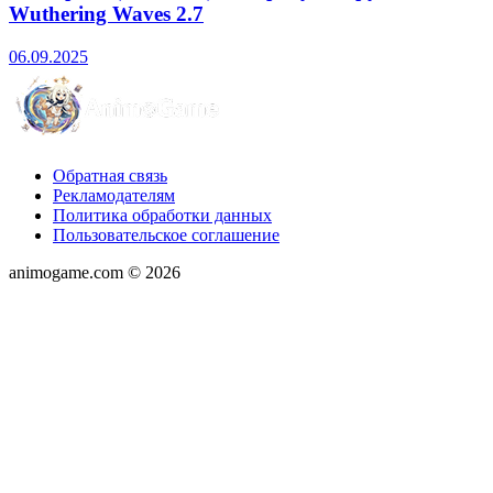
Wuthering Waves 2.7
06.09.2025
Обратная связь
Рекламодателям
Политика обработки данных
Пользовательское соглашение
animogame.com © 2026