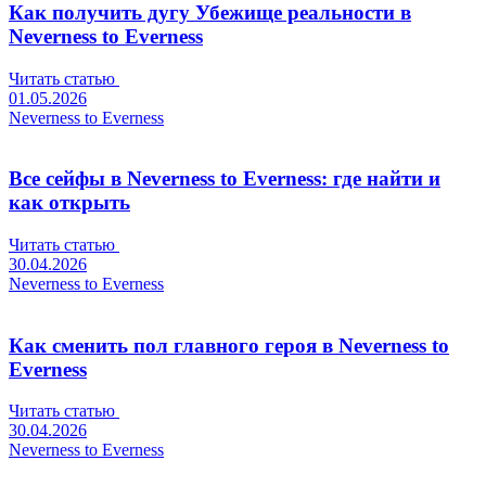
Как получить дугу Убежище реальности в
Neverness to Everness
Читать статью
01.05.2026
Neverness to Everness
Все сейфы в Neverness to Everness: где найти и
как открыть
Читать статью
30.04.2026
Neverness to Everness
Как сменить пол главного героя в Neverness to
Everness
Читать статью
30.04.2026
Neverness to Everness