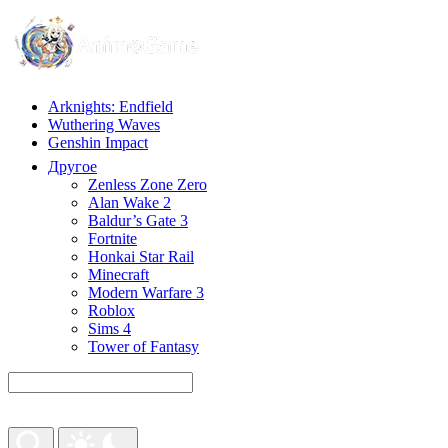
Arknights: Endfield
Wuthering Waves
Genshin Impact
Другое
Zenless Zone Zero
Alan Wake 2
Baldur’s Gate 3
Fortnite
Honkai Star Rail
Minecraft
Modern Warfare 3
Roblox
Sims 4
Tower of Fantasy