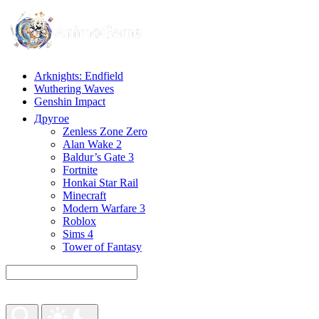
Arknights: Endfield
Wuthering Waves
Genshin Impact
Другое
Zenless Zone Zero
Alan Wake 2
Baldur’s Gate 3
Fortnite
Honkai Star Rail
Minecraft
Modern Warfare 3
Roblox
Sims 4
Tower of Fantasy