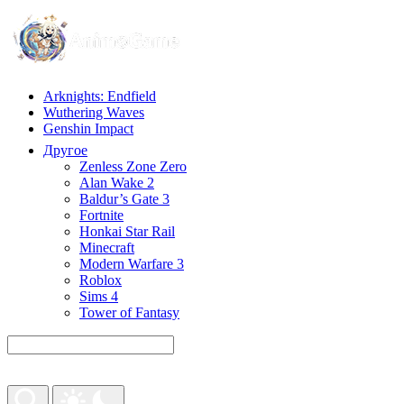
Arknights: Endfield
Wuthering Waves
Genshin Impact
Другое
Zenless Zone Zero
Alan Wake 2
Baldur’s Gate 3
Fortnite
Honkai Star Rail
Minecraft
Modern Warfare 3
Roblox
Sims 4
Tower of Fantasy