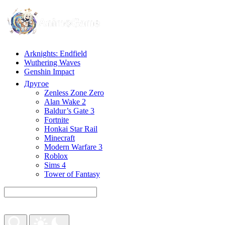
Arknights: Endfield
Wuthering Waves
Genshin Impact
Другое
Zenless Zone Zero
Alan Wake 2
Baldur’s Gate 3
Fortnite
Honkai Star Rail
Minecraft
Modern Warfare 3
Roblox
Sims 4
Tower of Fantasy