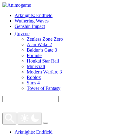
Arknights: Endfield
Wuthering Waves
Genshin Impact
Другое
Zenless Zone Zero
Alan Wake 2
Baldur’s Gate 3
Fortnite
Honkai Star Rail
Minecraft
Modern Warfare 3
Roblox
Sims 4
Tower of Fantasy
Arknights: Endfield