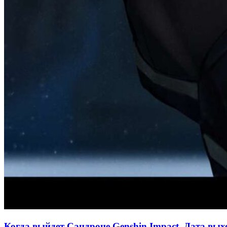
Когда выйдет Сандроне Genshin Impact. Дата вы