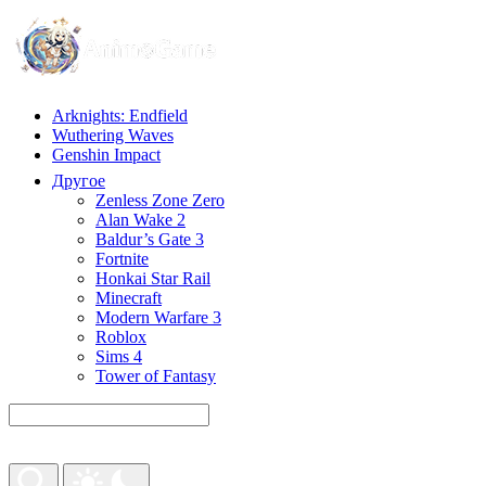
Arknights: Endfield
Wuthering Waves
Genshin Impact
Другое
Zenless Zone Zero
Alan Wake 2
Baldur’s Gate 3
Fortnite
Honkai Star Rail
Minecraft
Modern Warfare 3
Roblox
Sims 4
Tower of Fantasy