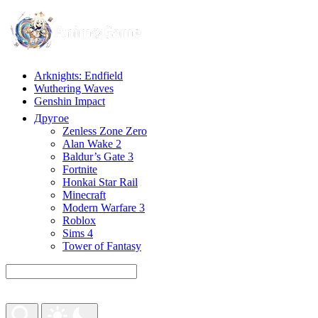
Arknights: Endfield
Wuthering Waves
Genshin Impact
Другое
Zenless Zone Zero
Alan Wake 2
Baldur’s Gate 3
Fortnite
Honkai Star Rail
Minecraft
Modern Warfare 3
Roblox
Sims 4
Tower of Fantasy