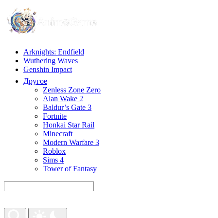
Arknights: Endfield
Wuthering Waves
Genshin Impact
Другое
Zenless Zone Zero
Alan Wake 2
Baldur’s Gate 3
Fortnite
Honkai Star Rail
Minecraft
Modern Warfare 3
Roblox
Sims 4
Tower of Fantasy