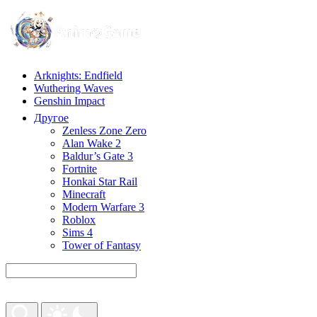
Arknights: Endfield
Wuthering Waves
Genshin Impact
Другое
Zenless Zone Zero
Alan Wake 2
Baldur’s Gate 3
Fortnite
Honkai Star Rail
Minecraft
Modern Warfare 3
Roblox
Sims 4
Tower of Fantasy