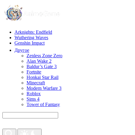
Arknights: Endfield
Wuthering Waves
Genshin Impact
Другое
Zenless Zone Zero
Alan Wake 2
Baldur’s Gate 3
Fortnite
Honkai Star Rail
Minecraft
Modern Warfare 3
Roblox
Sims 4
Tower of Fantasy