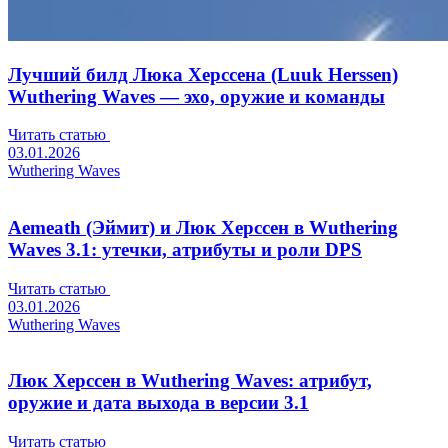
Лучший билд Люка Херссена (Luuk Herssen)
Wuthering Waves — эхо, оружие и команды
Читать статью
03.01.2026
Wuthering Waves
Aemeath (Эймит) и Люк Херссен в Wuthering
Waves 3.1: утечки, атрибуты и роли DPS
Читать статью
03.01.2026
Wuthering Waves
Люк Херссен в Wuthering Waves: атрибут,
оружие и дата выхода в версии 3.1
Читать статью