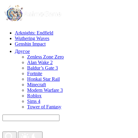
Arknights: Endfield
Wuthering Waves
Genshin Impact
Другое
Zenless Zone Zero
Alan Wake 2
Baldur’s Gate 3
Fortnite
Honkai Star Rail
Minecraft
Modern Warfare 3
Roblox
Sims 4
Tower of Fantasy