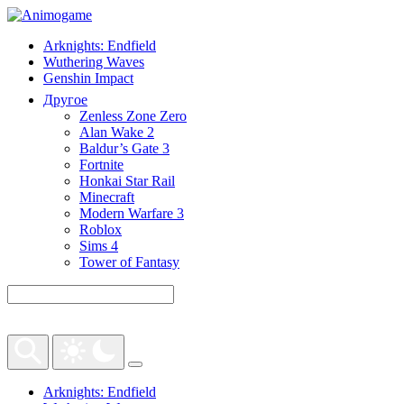
Arknights: Endfield
Wuthering Waves
Genshin Impact
Другое
Zenless Zone Zero
Alan Wake 2
Baldur’s Gate 3
Fortnite
Honkai Star Rail
Minecraft
Modern Warfare 3
Roblox
Sims 4
Tower of Fantasy
Arknights: Endfield