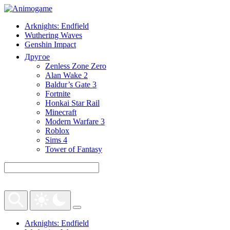
Arknights: Endfield
Wuthering Waves
Genshin Impact
Другое
Zenless Zone Zero
Alan Wake 2
Baldur’s Gate 3
Fortnite
Honkai Star Rail
Minecraft
Modern Warfare 3
Roblox
Sims 4
Tower of Fantasy
Arknights: Endfield