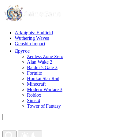
Arknights: Endfield
Wuthering Waves
Genshin Impact
Другое
Zenless Zone Zero
Alan Wake 2
Baldur’s Gate 3
Fortnite
Honkai Star Rail
Minecraft
Modern Warfare 3
Roblox
Sims 4
Tower of Fantasy