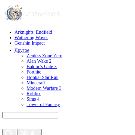
Arknights: Endfield
Wuthering Waves
Genshin Impact
Другое
Zenless Zone Zero
Alan Wake 2
Baldur’s Gate 3
Fortnite
Honkai Star Rail
Minecraft
Modern Warfare 3
Roblox
Sims 4
Tower of Fantasy