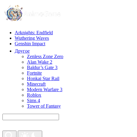
Arknights: Endfield
Wuthering Waves
Genshin Impact
Другое
Zenless Zone Zero
Alan Wake 2
Baldur’s Gate 3
Fortnite
Honkai Star Rail
Minecraft
Modern Warfare 3
Roblox
Sims 4
Tower of Fantasy