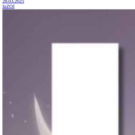
28.03.2025
InZOI