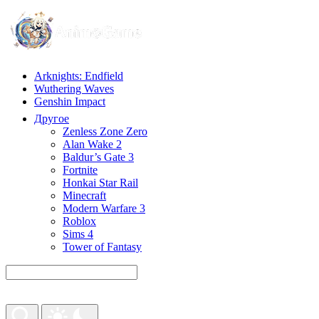
Arknights: Endfield
Wuthering Waves
Genshin Impact
Другое
Zenless Zone Zero
Alan Wake 2
Baldur’s Gate 3
Fortnite
Honkai Star Rail
Minecraft
Modern Warfare 3
Roblox
Sims 4
Tower of Fantasy