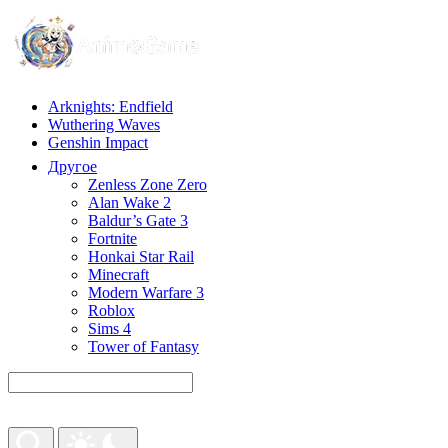
Arknights: Endfield
Wuthering Waves
Genshin Impact
Другое
Zenless Zone Zero
Alan Wake 2
Baldur’s Gate 3
Fortnite
Honkai Star Rail
Minecraft
Modern Warfare 3
Roblox
Sims 4
Tower of Fantasy