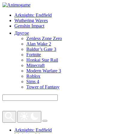
Arknights: Endfield
Wuthering Waves
Genshin Impact
Другое
Zenless Zone Zero
Alan Wake 2
Baldur’s Gate 3
Fortnite
Honkai Star Rail
Minecraft
Modern Warfare 3
Roblox
Sims 4
Tower of Fantasy
Arknights: Endfield