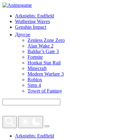
Arknights: Endfield
Wuthering Waves
Genshin Impact
Другое
Zenless Zone Zero
Alan Wake 2
Baldur’s Gate 3
Fortnite
Honkai Star Rail
Minecraft
Modern Warfare 3
Roblox
Sims 4
Tower of Fantasy
Arknights: Endfield