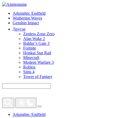
Arknights: Endfield
Wuthering Waves
Genshin Impact
Другое
Zenless Zone Zero
Alan Wake 2
Baldur’s Gate 3
Fortnite
Honkai Star Rail
Minecraft
Modern Warfare 3
Roblox
Sims 4
Tower of Fantasy
Arknights: Endfield