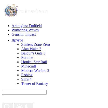
Arknights: Endfield
Wuthering Waves
Genshin Impact
Другое
Zenless Zone Zero
Alan Wake 2
Baldur’s Gate 3
Fortnite
Honkai Star Rail
Minecraft
Modern Warfare 3
Roblox
Sims 4
Tower of Fantasy