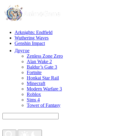
Arknights: Endfield
Wuthering Waves
Genshin Impact
Другое
Zenless Zone Zero
Alan Wake 2
Baldur’s Gate 3
Fortnite
Honkai Star Rail
Minecraft
Modern Warfare 3
Roblox
Sims 4
Tower of Fantasy