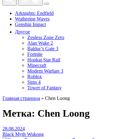
Arknights: Endfield
Wuthering Waves
Genshin Impact
Другое
Zenless Zone Zero
Alan Wake 2
Baldur’s Gate 3
Fortnite
Honkai Star Rail
Minecraft
Modern Warfare 3
Roblox
Sims 4
Tower of Fantasy
Главная страница
»
Chen Loong
Метка:
Chen Loong
28.08.2024
Black Myth Wukong