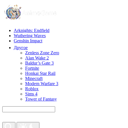
Arknights: Endfield
Wuthering Waves
Genshin Impact
Другое
Zenless Zone Zero
Alan Wake 2
Baldur’s Gate 3
Fortnite
Honkai Star Rail
Minecraft
Modern Warfare 3
Roblox
Sims 4
Tower of Fantasy