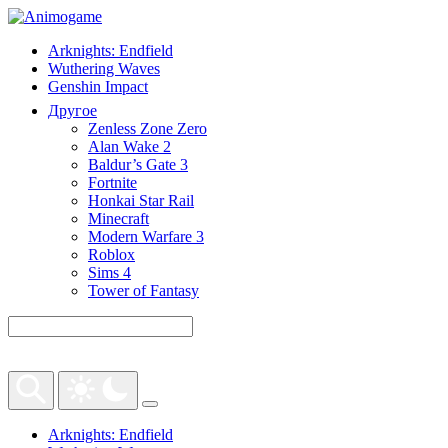
Arknights: Endfield
Wuthering Waves
Genshin Impact
Другое
Zenless Zone Zero
Alan Wake 2
Baldur’s Gate 3
Fortnite
Honkai Star Rail
Minecraft
Modern Warfare 3
Roblox
Sims 4
Tower of Fantasy
Arknights: Endfield