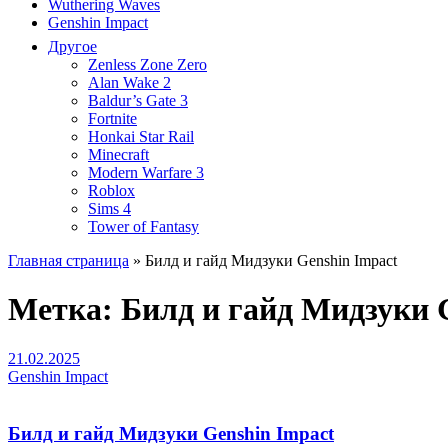
Wuthering Waves
Genshin Impact
Другое
Zenless Zone Zero
Alan Wake 2
Baldur’s Gate 3
Fortnite
Honkai Star Rail
Minecraft
Modern Warfare 3
Roblox
Sims 4
Tower of Fantasy
Главная страница
»
Билд и гайд Мидзуки Genshin Impact
Метка:
Билд и гайд Мидзуки 
21.02.2025
Genshin Impact
Билд и гайд Мидзуки Genshin Impact