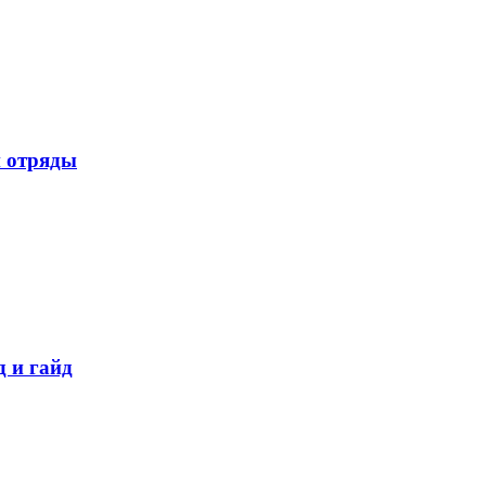
п отряды
д и гайд