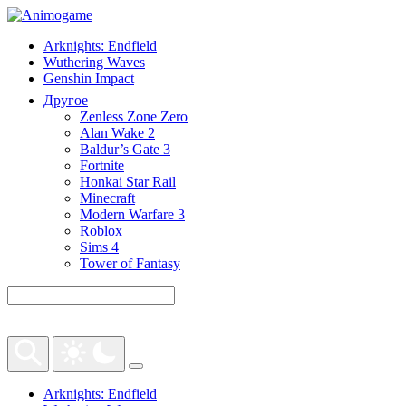
Arknights: Endfield
Wuthering Waves
Genshin Impact
Другое
Zenless Zone Zero
Alan Wake 2
Baldur’s Gate 3
Fortnite
Honkai Star Rail
Minecraft
Modern Warfare 3
Roblox
Sims 4
Tower of Fantasy
Arknights: Endfield