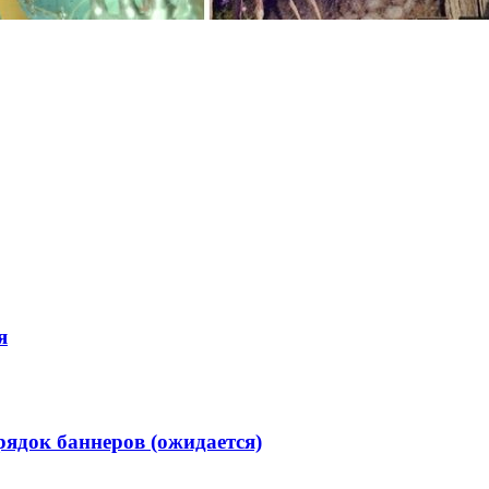
я
орядок баннеров (ожидается)