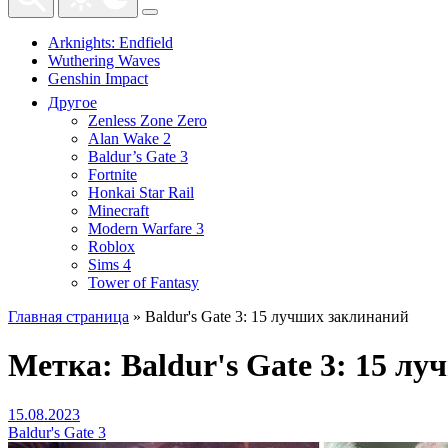
Arknights: Endfield
Wuthering Waves
Genshin Impact
Другое
Zenless Zone Zero
Alan Wake 2
Baldur’s Gate 3
Fortnite
Honkai Star Rail
Minecraft
Modern Warfare 3
Roblox
Sims 4
Tower of Fantasy
Главная страница
»
Baldur's Gate 3: 15 лучших заклинаний
Метка:
Baldur's Gate 3: 15 л
15.08.2023
Baldur's Gate 3