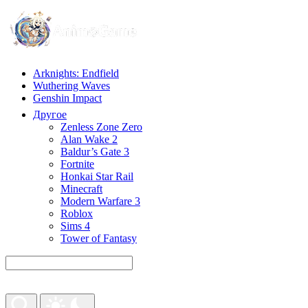
Arknights: Endfield
Wuthering Waves
Genshin Impact
Другое
Zenless Zone Zero
Alan Wake 2
Baldur’s Gate 3
Fortnite
Honkai Star Rail
Minecraft
Modern Warfare 3
Roblox
Sims 4
Tower of Fantasy