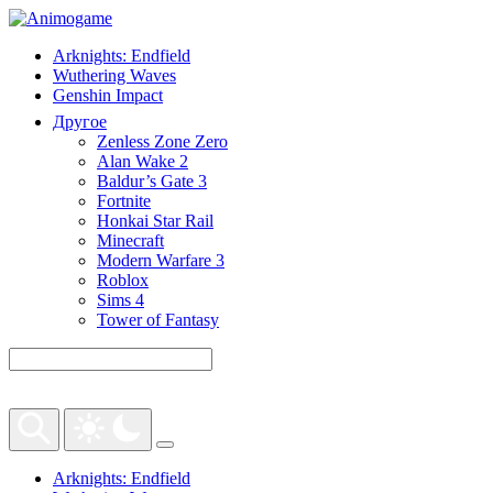
Arknights: Endfield
Wuthering Waves
Genshin Impact
Другое
Zenless Zone Zero
Alan Wake 2
Baldur’s Gate 3
Fortnite
Honkai Star Rail
Minecraft
Modern Warfare 3
Roblox
Sims 4
Tower of Fantasy
Arknights: Endfield