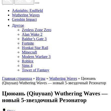
Arknights: Endfield
Wuthering Waves
Genshin Impact
Другое
Zenless Zone Zero
Alan Wake 2
Baldur’s Gate 3
Fortnite
Honkai Star Rail
Minecraft
Modern Warfare 3
Roblox
Sims 4
Tower of Fantasy
Главная страница
»
Игры
»
Wuthering Waves
»
Цююань
(Qiuyuan) Wuthering Waves — новый 5-звездочный Резонатор
Цююань (Qiuyuan) Wuthering Waves —
новый 5-звездочный Резонатор