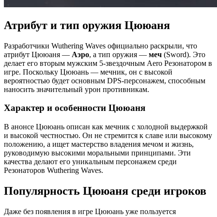
Атрибут и тип оружия Цююаня
Разработчики Wuthering Waves официально раскрыли, что
атрибут Цююаня —
Аэро
, а тип оружия —
меч
(Sword). Это
делает его вторым мужским 5-звездочным Aero Резонатором в
игре. Поскольку Цююань — мечник, он с высокой
вероятностью будет основным DPS-персонажем, способным
наносить значительный урон противникам.
Характер и особенности Цююаня
В анонсе Цююань описан как мечник с холодной выдержкой
и высокой честностью. Он не стремится к славе или высокому
положению, а ищет мастерство владения мечом и жизнь,
руководимую высокими моральными принципами. Эти
качества делают его уникальным персонажем среди
Резонаторов Wuthering Waves.
Популярность Цююаня среди игроков
Даже без появления в игре Цююань уже пользуется