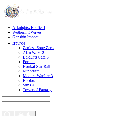
Arknights: Endfield
Wuthering Waves
Genshin Impact
Другое
Zenless Zone Zero
Alan Wake 2
Baldur’s Gate 3
Fortnite
Honkai Star Rail
Minecraft
Modern Warfare 3
Roblox
Sims 4
Tower of Fantasy