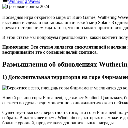
Wuthering Waves
Последняя игра открытого мира от Kuro Games, Wuthering Waves
выстояли и сделали постапокалиптический мир Solaris-3 одним 
время с нетерпением ждать того, что оно может приготовить дл
В этой статье мы попробуем предположить, какой контент пол
Примечание: Эта статья является спекулятивной и должна 
воспринимайте это с большой долей скепсиса.
Размышления об обновлениях Wuthering 
1) Дополнительная территория на горе Фирмамен
Новый регион горы Firmament, где живет Sentinel Цзиньчжоу, б
свежего воздуха среди монотонного апокалиптического пейзаж
Существует высокая вероятность того, что гора Firmament пол
собрать. В настоящее время Windchimers, которых вы можете д
больше уровней, предоставляя дополнительные награды.