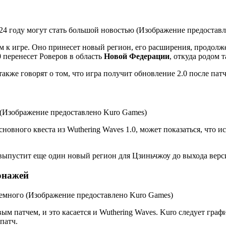
 к игре. Оно принесет новый регион, его расширения, продолжен
0 перенесет Роверов в область
Новой
Федерации
, откуда родом 
же говорят о том, что игра получит обновление 2.0 после патча 
овного квеста из Wuthering Waves 1.0, может показаться, что 
 выпустит еще один новый регион для Цзиньчжоу до выхода верси
сонажей
 патчем, и это касается и Wuthering Waves. Kuro следует график
патч.