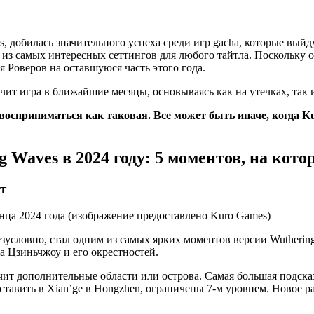
, добилась значительного успеха среди игр gacha, которые выйду
из самых интересных сеттингов для любого тайтла. Поскольку об
я Роверов на оставшуюся часть этого года.
учит игра в ближайшие месяцы, основываясь как на утечках, та
восприниматься как таковая. Все может быть иначе, когда K
Waves в 2024 году: 5 моментов, на кото
т
езусловно, стал одним из самых ярких моментов версии Wutherin
а Цзиньчжоу и его окрестностей.
учит дополнительные области или острова. Самая большая подск
оставить в Xian’ge в Hongzhen, ограничены 7-м уровнем. Новое 