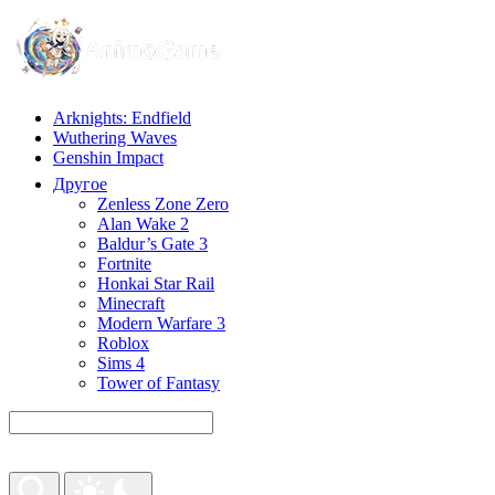
Arknights: Endfield
Wuthering Waves
Genshin Impact
Другое
Zenless Zone Zero
Alan Wake 2
Baldur’s Gate 3
Fortnite
Honkai Star Rail
Minecraft
Modern Warfare 3
Roblox
Sims 4
Tower of Fantasy