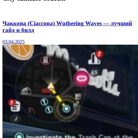
Чаккона (Ciaccona) Wuthering Waves — лучший
гайд и билд
03.04.2025