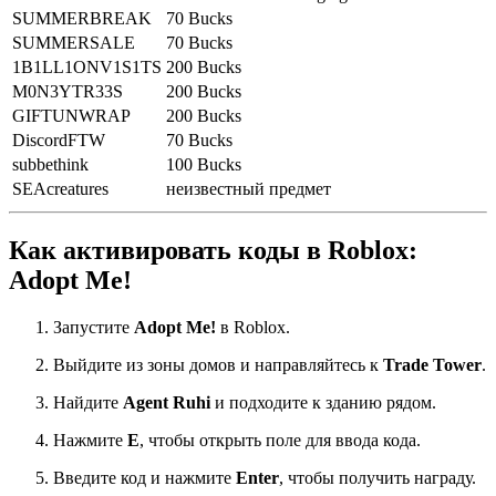
SUMMERBREAK
70 Bucks
SUMMERSALE
70 Bucks
1B1LL1ONV1S1TS
200 Bucks
M0N3YTR33S
200 Bucks
GIFTUNWRAP
200 Bucks
DiscordFTW
70 Bucks
subbethink
100 Bucks
SEAcreatures
неизвестный предмет
Как активировать коды в Roblox:
Adopt Me!
Запустите
Adopt Me!
в Roblox.
Выйдите из зоны домов и направляйтесь к
Trade Tower
.
Найдите
Agent Ruhi
и подходите к зданию рядом.
Нажмите
E
, чтобы открыть поле для ввода кода.
Введите код и нажмите
Enter
, чтобы получить награду.