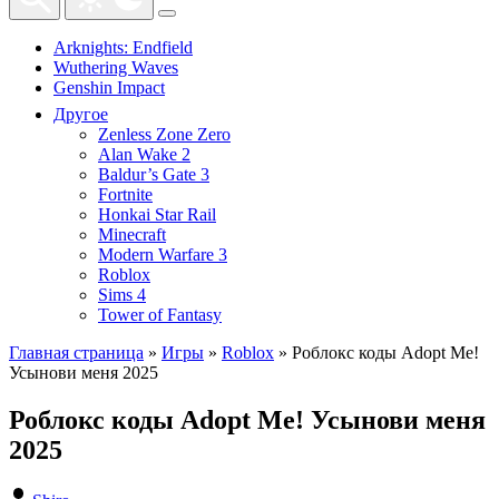
Arknights: Endfield
Wuthering Waves
Genshin Impact
Другое
Zenless Zone Zero
Alan Wake 2
Baldur’s Gate 3
Fortnite
Honkai Star Rail
Minecraft
Modern Warfare 3
Roblox
Sims 4
Tower of Fantasy
Главная страница
»
Игры
»
Roblox
»
Роблокс коды Adopt Me!
Усынови меня 2025
Роблокс коды Adopt Me! Усынови меня
2025