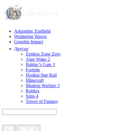
Arknights: Endfield
Wuthering Waves
Genshin Impact
Другое
Zenless Zone Zero
Alan Wake 2
Baldur’s Gate 3
Fortnite
Honkai Star Rail
Minecraft
Modern Warfare 3
Roblox
Sims 4
Tower of Fantasy