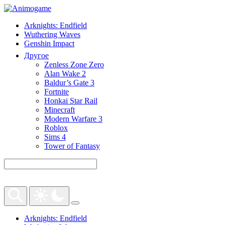
Arknights: Endfield
Wuthering Waves
Genshin Impact
Другое
Zenless Zone Zero
Alan Wake 2
Baldur’s Gate 3
Fortnite
Honkai Star Rail
Minecraft
Modern Warfare 3
Roblox
Sims 4
Tower of Fantasy
Arknights: Endfield