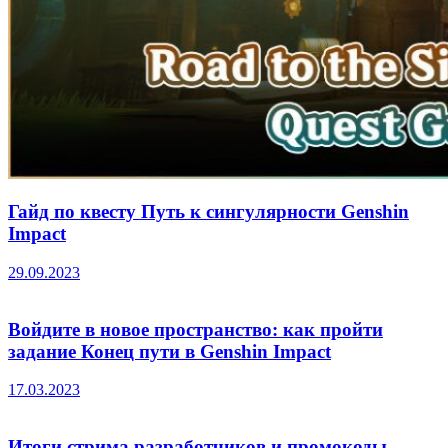
Гайд по квесту Путь к сингулярности Genshin
Impact
29.09.2023
Войдите в новое пространство: как пройти
задание Конец пути в Genshin Impact
17.03.2023
Итоги стрима разработчиков и промокоды