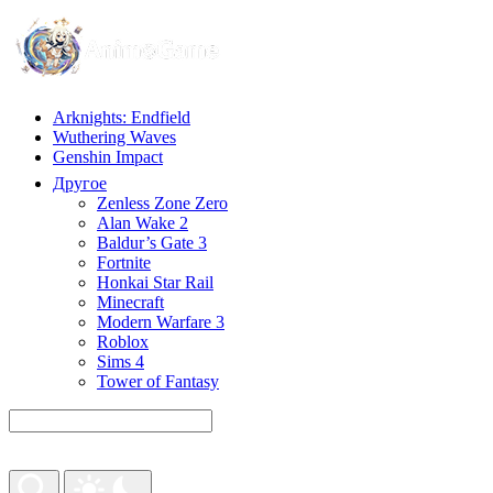
Arknights: Endfield
Wuthering Waves
Genshin Impact
Другое
Zenless Zone Zero
Alan Wake 2
Baldur’s Gate 3
Fortnite
Honkai Star Rail
Minecraft
Modern Warfare 3
Roblox
Sims 4
Tower of Fantasy