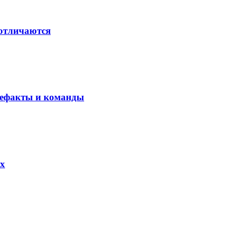
 отличаются
ртефакты и команды
их