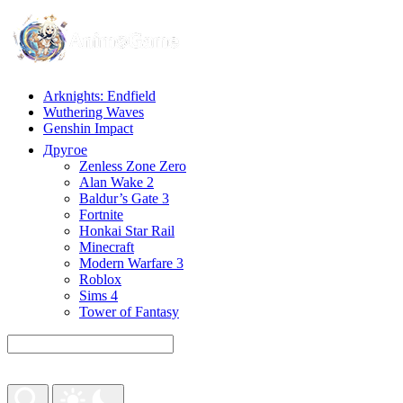
Arknights: Endfield
Wuthering Waves
Genshin Impact
Другое
Zenless Zone Zero
Alan Wake 2
Baldur’s Gate 3
Fortnite
Honkai Star Rail
Minecraft
Modern Warfare 3
Roblox
Sims 4
Tower of Fantasy