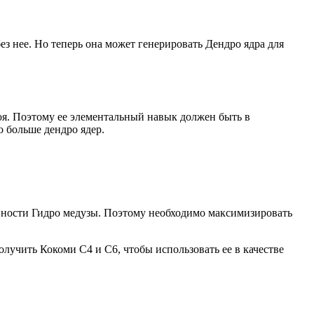
без нее. Но теперь она может генерировать Дендро ядра для
 боя. Поэтому ее элементальный навык должен быть в
о больше дендро ядер.
тивности Гидро медузы. Поэтому необходимо максимизировать
олучить Кокоми C4 и C6, чтобы использовать ее в качестве