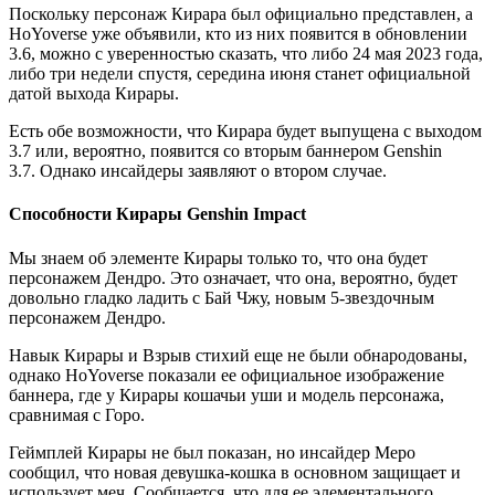
Поскольку персонаж Кирара был официально представлен, а
HoYoverse уже объявили, кто из них появится в обновлении
3.6, можно с уверенностью сказать, что либо 24 мая 2023 года,
либо три недели спустя, середина июня станет официальной
датой выхода Кирары.
Есть обе возможности, что Кирара будет выпущена с выходом
3.7 или, вероятно, появится со вторым баннером Genshin
3.7. Однако инсайдеры заявляют о втором случае.
Способности Кирары Genshin Impact
Мы знаем об элементе Кирары только то, что она будет
персонажем Дендро. Это означает, что она, вероятно, будет
довольно гладко ладить с Бай Чжу, новым 5-звездочным
персонажем Дендро.
Навык Кирары и Взрыв стихий еще не были обнародованы,
однако HoYoverse показали ее официальное изображение
баннера, где у Кирары кошачьи уши и модель персонажа,
сравнимая с Горо.
Геймплей Кирары не был показан, но инсайдер Меро
сообщил, что новая девушка-кошка в основном защищает и
использует меч. Сообщается, что для ее элементального