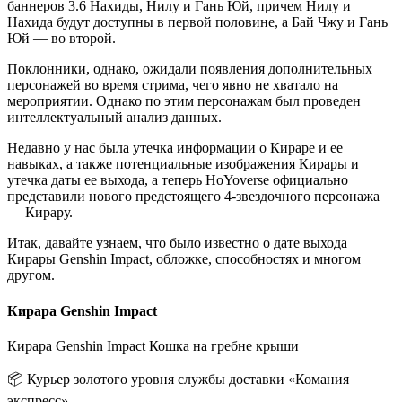
баннеров 3.6 Нахиды, Нилу и Гань Юй, причем Нилу и
Нахида будут доступны в первой половине, а Бай Чжу и Гань
Юй — во второй.
Поклонники, однако, ожидали появления дополнительных
персонажей во время стрима, чего явно не хватало на
мероприятии. Однако по этим персонажам был проведен
интеллектуальный анализ данных.
Недавно у нас была утечка информации о Кираре и ее
навыках, а также потенциальные изображения Кирары и
утечка даты ее выхода, а теперь HoYoverse официально
представили нового предстоящего 4-звездочного персонажа
— Кирару.
Итак, давайте узнаем, что было известно о дате выхода
Кирары Genshin Impact, обложке, способностях и многом
другом.
Кирара Genshin Impact
Кирара Genshin Impact Кошка на гребне крыши
📦 Курьер золотого уровня службы доставки «Комания
экспресс».