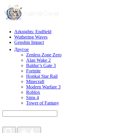
Arknights: Endfield
Wuthering Waves
Genshin Impact
Другое
Zenless Zone Zero
Alan Wake 2
Baldur’s Gate 3
Fortnite
Honkai Star Rail
Minecraft
Modern Warfare 3
Roblox
Sims 4
Tower of Fantasy