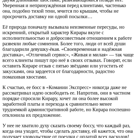
Уверенная и непринуждённая перед клиентами, частенько
она, подобно тихой тени, мчится по крышам, чтобы не
просрочить доставку ни одной посылки…
Её природа поначалу вызывала неизменные пересуды, но
искренний, открытый характер Кирары вкупе с
исполнительностью и добросовестным отношением к работе
развеяли любые сомнения. Более того, люди от всей души
благодарили девушку-ёкая. «Своевременная и надёжная
доставка», «Отличный сервис», «Живая и милая» — так чаще
всего клиенты пишут про неё в своих отзывах. Говорят, если
оставить Кираре отзыв с пятью звёздами или угостить её
закусками, она зардеется от благодарности, радостно
помахивая хвостами.
К счастью, ее босс в «Комании Экспресс» никогда даже не
рассматривал идею освободить ее. Напротив, они в частном
порядке спросили Кирару, хочет ли она более высокой
заработной платы и перехода к сравнительно менее
трудоемкой административной работе, но Кирара поспешно
отклонила их предложение.
У нее не хватило духу сказать своему боссу, что каждый раз,
когда она уходит, чтобы сделать доставку, ей кажется, что она
получает удовольствие от поездки с оплатой всех расходов!