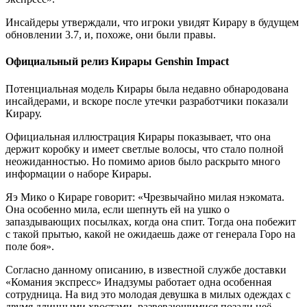
Инсайдеры утверждали, что игроки увидят Кирару в будущем
обновлении 3.7, и, похоже, они были правы.
Официальный релиз Кирары Genshin Impact
Потенциальная модель Кирары была недавно обнародована
инсайдерами, и вскоре после утечки разработчики показали
Кирару.
Официальная иллюстрация Кирары показывает, что она
держит коробку и имеет светлые волосы, что стало полной
неожиданностью. Но помимо ариов было раскрыто много
информации о наборе Кирары.
Яэ Мико о Кираре говорит: «Чрезвычайно милая нэкомата.
Она особенно мила, если шепнуть ей на ушко о
запаздывающих посылках, когда она спит. Тогда она побежит
с такой прытью, какой не ожидаешь даже от генерала Горо на
поле боя».
Согласно данному описанию, в известной службе доставки
«Комания экспресс» Инадзумы работает одна особенная
сотрудница. На вид это молодая девушка в милых одеждах с
двумя длинными хвостами, развевающимися позади неё.