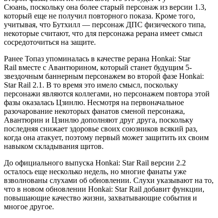
Сюань, поскольку она более старый персонаж из версии 1.3,
который еще не получил повторного показа. Кроме того,
учитывая, что Бутхилл — персонаж ДПС физического типа,
некоторые считают, что для персонажа рерана имеет смысл
сосредоточиться на защите.
Ранее Топаз упоминалась в качестве рерана Honkai: Star
Rail вместе с Авантюрином, который станет будущим 5-
звездочным баннерным персонажем во второй фазе Honkai:
Star Rail 2.1. В то время это имело смысл, поскольку
персонажи являются коллегами, но персонажем повтора этой
фазы оказалась Цзинлю. Несмотря на первоначальное
разочарование некоторых фанатов сменой персонажа,
Авантюрин и Цзинлю дополняют друг друга, поскольку
последняя снижает здоровье своих союзников всякий раз,
когда она атакует, поэтому первый может защитить их своим
навыком складывания щитов.
До официального выпуска Honkai: Star Rail версии 2.2
осталось еще несколько недель, но многие фанаты уже
взволнованы слухами об обновлении. Слухи указывают на то,
что в новом обновлении Honkai: Star Rail добавит функции,
повышающие качество жизни, захватывающие события и
многое другое.