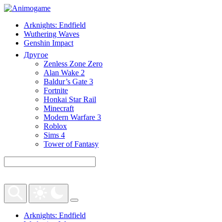
Arknights: Endfield
Wuthering Waves
Genshin Impact
Другое
Zenless Zone Zero
Alan Wake 2
Baldur’s Gate 3
Fortnite
Honkai Star Rail
Minecraft
Modern Warfare 3
Roblox
Sims 4
Tower of Fantasy
Arknights: Endfield