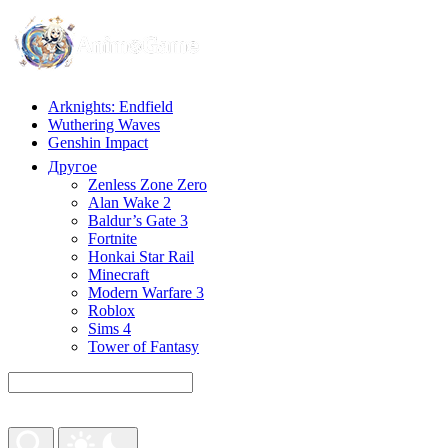
Arknights: Endfield
Wuthering Waves
Genshin Impact
Другое
Zenless Zone Zero
Alan Wake 2
Baldur’s Gate 3
Fortnite
Honkai Star Rail
Minecraft
Modern Warfare 3
Roblox
Sims 4
Tower of Fantasy