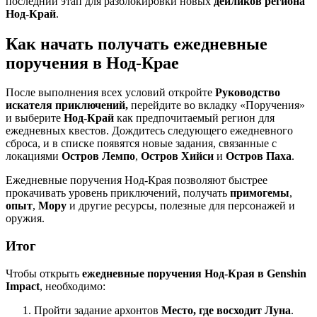
последний этап для разблокировки новых
дейликов региона
Нод-Край
.
Как начать получать ежедневные
поручения в Нод-Крае
После выполнения всех условий откройте
Руководство
искателя приключений,
перейдите во вкладку «Поручения»
и выберите
Нод-Край
как предпочитаемый регион для
ежедневных квестов. Дождитесь следующего ежедневного
сброса, и в списке появятся новые задания, связанные с
локациями
Остров Лемпо
,
Остров Хийси
и
Остров Паха
.
Ежедневные поручения Нод-Края позволяют быстрее
прокачивать уровень приключений, получать
примогемы
,
опыт
,
Мору
и другие ресурсы, полезные для персонажей и
оружия.
Итог
Чтобы открыть
ежедневные поручения Нод-Края в Genshin
Impact
, необходимо:
Пройти задание архонтов
Место, где восходит Луна
.