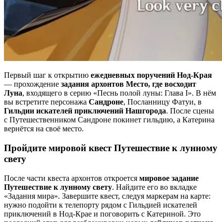
Первый шаг к открытию
ежедневных поручений Нод-Края
— прохождение
задания архонтов Место, где восходит
Луна
, входящего в серию «Песнь полой луны: Глава I». В нём
вы встретите персонажа
Сандроне
, Посланницу Фатуи, в
Гильдии искателей приключений
Нашгорода
. После сцены
с Путешественником Сандроне покинет гильдию, а Катерина
вернётся на своё место.
Пройдите мировой квест Путешествие к лунному
свету
После части квеста архонтов откроется
мировое задание
Путешествие к лунному свету
. Найдите его во вкладке
«Задания мира». Завершите квест, следуя маркерам на карте:
нужно подойти к телепорту рядом с Гильдией искателей
приключений в Нод-Крае и поговорить с Катериной. Это