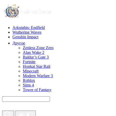
Arknights: Endfield
Wuthering Waves
Genshin Impact
Другое
Zenless Zone Zero
Alan Wake 2
Baldur’s Gate 3
Fortnite
Honkai Star Rail
Minecraft
Modern Warfare 3
Roblox
Sims 4
Tower of Fantasy