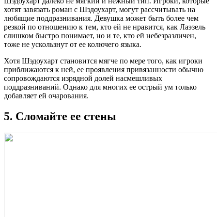
Шэдоухарт далеко не мягкий и нежный тип. Игроки, которые
хотят завязать роман с Шэдоухарт, могут рассчитывать на
любящие поддразнивания. Девушка может быть более чем
резкой по отношению к тем, кто ей не нравится, как Лаэзель
слишком быстро понимает, но и те, кто ей небезразличен,
тоже не ускользнут от ее колючего языка.
Хотя Шэдоухарт становится мягче по мере того, как игроки
приближаются к ней, ее проявления привязанности обычно
сопровождаются изрядной долей насмешливых
поддразниваний. Однако для многих ее острый ум только
добавляет ей очарования.
5. Сломайте ее стены