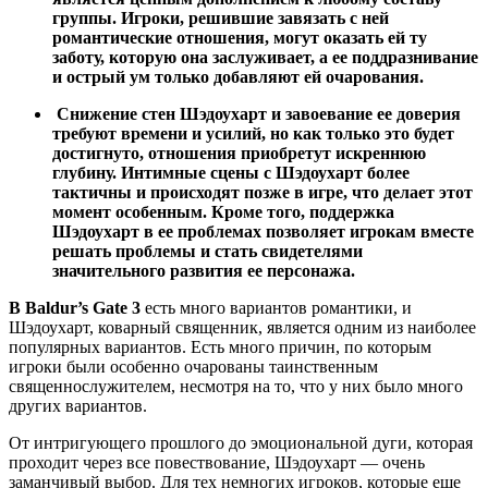
группы. Игроки, решившие завязать с ней
романтические отношения, могут оказать ей ту
заботу, которую она заслуживает, а ее поддразнивание
и острый ум только добавляют ей очарования.
Снижение стен Шэдоухарт и завоевание ее доверия
требуют времени и усилий, но как только это будет
достигнуто, отношения приобретут искреннюю
глубину. Интимные сцены с Шэдоухарт более
тактичны и происходят позже в игре, что делает этот
момент особенным. Кроме того, поддержка
Шэдоухарт в ее проблемах позволяет игрокам вместе
решать проблемы и стать свидетелями
значительного развития ее персонажа.
В Baldur’s Gate 3
есть много вариантов романтики, и
Шэдоухарт, коварный священник, является одним из наиболее
популярных вариантов. Есть много причин, по которым
игроки были особенно очарованы таинственным
священнослужителем, несмотря на то, что у них было много
других вариантов.
От интригующего прошлого до эмоциональной дуги, которая
проходит через все повествование, Шэдоухарт — очень
заманчивый выбор. Для тех немногих игроков, которые еще