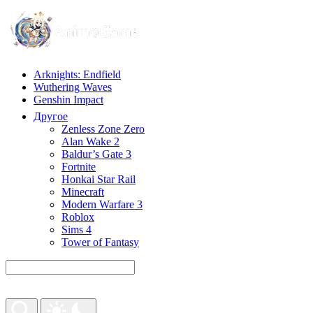
Arknights: Endfield
Wuthering Waves
Genshin Impact
Другое
Zenless Zone Zero
Alan Wake 2
Baldur’s Gate 3
Fortnite
Honkai Star Rail
Minecraft
Modern Warfare 3
Roblox
Sims 4
Tower of Fantasy