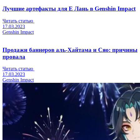
Лучшие артефакты для Е Лань в Genshin Impact
Читать статью
17.03.2023
Genshin Impact
Продажи баннеров аль-Хайтама и Сяо: причины
провала
Читать статью
17.03.2023
Genshin Impact