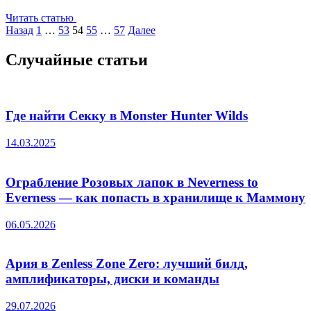
Читать статью
Пагинация
Назад
1
…
53
54
55
…
57
Далее
записей
Случайные статьи
Где найти Секку в Monster Hunter Wilds
14.03.2025
Ограбление Розовых лапок в Neverness to
Everness — как попасть в хранилище к Маммону
06.05.2026
Ария в Zenless Zone Zero: лучший билд,
амплификаторы, диски и команды
29.07.2026