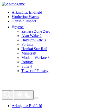
Arknights: Endfield
Wuthering Waves
Genshin Impact
Другое
Zenless Zone Zero
Alan Wake 2
Baldur’s Gate 3
Fortnite
Honkai Star Rail
Minecraft
Modern Warfare 3
Roblox
Sims 4
Tower of Fantasy
Arknights: Endfield