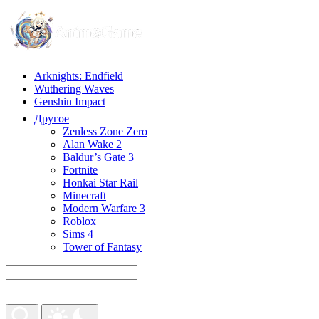
Arknights: Endfield
Wuthering Waves
Genshin Impact
Другое
Zenless Zone Zero
Alan Wake 2
Baldur’s Gate 3
Fortnite
Honkai Star Rail
Minecraft
Modern Warfare 3
Roblox
Sims 4
Tower of Fantasy