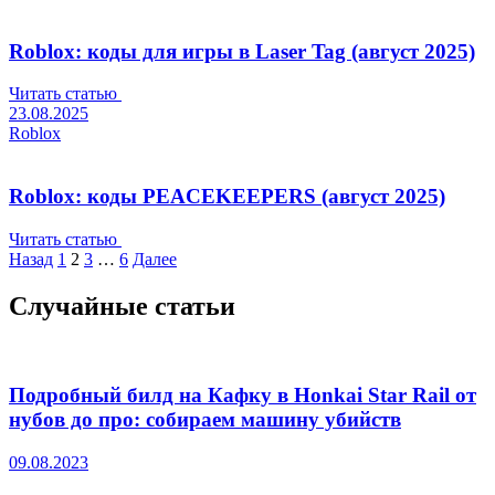
Roblox: коды для игры в Laser Tag (август 2025)
Читать статью
23.08.2025
Roblox
Roblox: коды PEACEKEEPERS (август 2025)
Читать статью
Пагинация
Назад
1
2
3
…
6
Далее
записей
Случайные статьи
Подробный билд на Кафку в Honkai Star Rail от
нубов до про: собираем машину убийств
09.08.2023